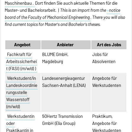
Maschinenbau .
Dort finden Sie auch aktuelle Themen für die
Master- und Bachelorarbeit. |
This is an import from the
notice
board of the Faculty of Mechanical Engineering
. There you will also
find current topics for Master's and Bachelor's theses.
Angebot
Anbieter
Art des Jobs
Fachkraft für
BLUME GmbH,
Jobs für
Arbeitssicherhei
Magdeburg
Absolventen
t (FASI) (m/w/d) )
Werkstudent/in
Landesenergieagentur
Angebote für
Landeskoordinie
Sachsen-Anhalt (LENA)
Werkstudenten
rungsstelle
Wasserstoff
(m/w/d)
Werkstudentin
50Hertz Transmission
Praktikum,
oder
GmbH (Elia Group)
Angebote für
Praktikantin in
Werkstudenten