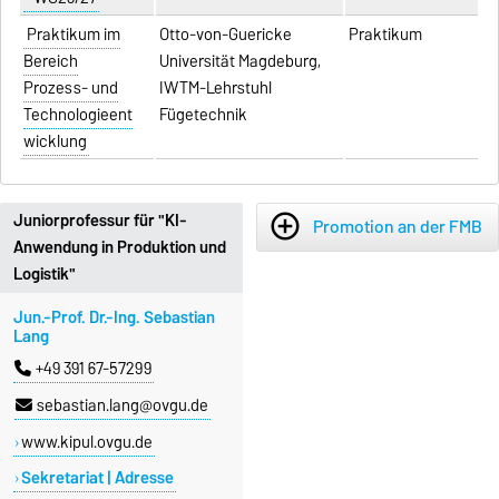
Praktikum im
Otto-von-Guericke
Praktikum
Bereich
Universität Magdeburg,
Prozess- und
IWTM-Lehrstuhl
Technologieent
Fügetechnik
wicklung
Juniorprofessur für "KI-
add_circle_outline
Promotion an der FMB
Anwendung in Produktion und
Logistik"
Jun.-Prof. Dr.-Ing. Sebastian
Lang
+49 391 67-57299
sebastian.lang@ovgu.de
www.kipul.ovgu.de
Sekretariat | Adresse