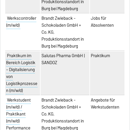
Produktionsstandort in
Burg bei Magdeburg
Werkscontroller
Brandt Zwieback -
Jobs für
(m/w/d)
Schokoladen GmbH +
Absolventen
Co. KG,
Produktionsstandort in
Burg bei Magdeburg
Praktikum im
Salutas Pharma GmbH |
Praktikum
Bereich Logistik
SANDOZ
– Digitalisierung
von
Logistikprozesse
n (m/w/d)
Werkstudent
Brandt Zwieback -
Angebote für
(m/w/d) /
Schokoladen GmbH +
Werkstudenten
Praktikant
Co. KG,
(m/w/d)
Produktionsstandort in
Performance
Burg bei Magdeburg