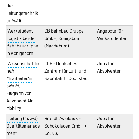
der
Leitungstechnik
(m/w/d)
Werkstudent
DB Bahnbau Gruppe
Angebote für
Logistik bei der
GmbH, Königsborn
Werkstudenten
Bahnbaugruppe
(Magdeburg)
in Königsborn
Wissenschaftlic
DLR - Deutsches
Jobs für
he/r
Zentrum für Luft- und
Absolventen
Mitarbeiter/in
Raumfahrt | Cochstedt
(w/m/d) -
Fluglärm von
Advanced Air
Mobility
Leitung (m/w/d)
Brandt Zwieback -
Jobs für
Qualitätsmanage
Schokoladen GmbH +
Absolventen
ment
Co. KG,